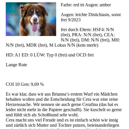
Farbe: red tri Augen: amber
Augen: leichte Distichiasis, sonst
frei 9/2023
frei durch Eltern: HSF4: N/N
(frei), PRA: N/N (frei), CEA:
N/N (frei), DM: N/N (frei), MH:
N/N (frei), MDR (frei), M Lokus N/N (kein merle)
HD: A1 ED: 0 LÜW: Typ 0 (frei) und OCD frei
Lange Rute
COI 10 Gen: 9,69 %
Es war klar, dass wir aus Brianna‘s erstem Wurf ein Mädchen
behalten wollen und die Entscheidung für Cera war eine reine
Herzenssache. Wir nennen sie auch gerne Cerafina (das hat es
leider nicht mehr in die Papiere geschafft). Sie kuschelt so gerne
und fühlt sich als Schoßhund sehr wohl.
Cera macht uns viel Freude und es ist einfach schön wie innig
und zärtlich sich Mutter und Tochter putzen, beieinanderliegen