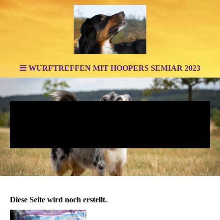
WURFTREFFEN MIT HOOPERS SEMIAR 2023
mydandelion
Wer noch staunen kann, wird auf Schritt und Tritt
beschenkt. (Oskar Kokoschka)
Diese Seite wird noch erstellt.